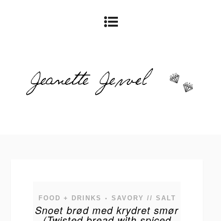
FOOD + DRINKS
SAVORY // SALT
•
Snoet brød med krydret smør
(Twisted bread with spiced