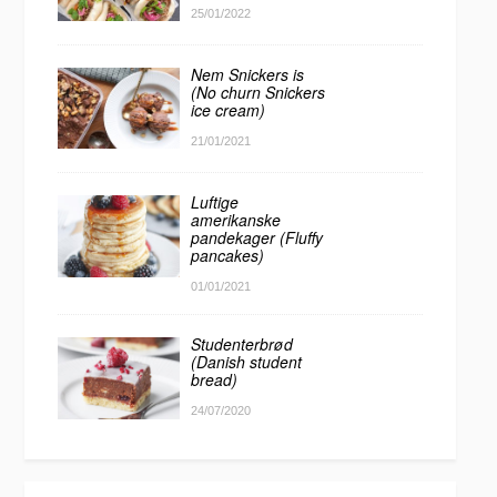
25/01/2022
Nem Snickers is
(No churn Snickers
ice cream)
21/01/2021
Luftige
amerikanske
pandekager (Fluffy
pancakes)
01/01/2021
Studenterbrød
(Danish student
bread)
24/07/2020