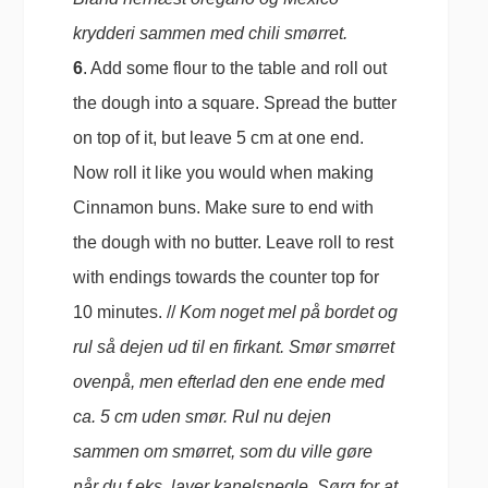
krydderi sammen med chili smørret.
6
. Add some flour to the table and roll out
the dough into a square. Spread the butter
on top of it, but leave 5 cm at one end.
Now roll it like you would when making
Cinnamon buns. Make sure to end with
the dough with no butter. Leave roll to rest
with endings towards the counter top for
10 minutes. //
Kom noget mel på bordet og
rul så dejen ud til en firkant. Smør smørret
ovenpå, men efterlad den ene ende med
ca. 5 cm uden smør. Rul nu dejen
sammen om smørret, som du ville gøre
når du f.eks. laver kanelsnegle. Sørg for at