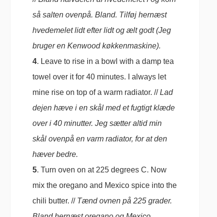
så salten ovenpå. Bland. Tilføj hernæst
hvedemelet lidt efter lidt og ælt godt (Jeg
bruger en Kenwood køkkenmaskine).
4
. Leave to rise in a bowl with a damp tea
towel over it for 40 minutes. I always let
mine rise on top of a warm radiator. //
Lad
dejen hæve i en skål med et fugtigt klæde
over i 40 minutter. Jeg sætter altid min
skål ovenpå en varm radiator, for at den
hæver bedre.
5
. Turn oven on at 225 degrees C. Now
mix the oregano and Mexico spice into the
chili butter. //
Tænd ovnen på 225 grader.
Bland hernæst oregano og Mexico