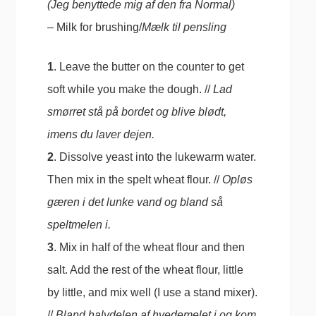
(Jeg benyttede mig af den fra Normal)
– Milk for brushing/
Mælk til pensling
1
. Leave the butter on the counter to get
soft while you make the dough. //
Lad
smørret stå på bordet og blive blødt,
imens du laver dejen.
2
. Dissolve yeast into the lukewarm water.
Then mix in the spelt wheat flour. //
Opløs
gæren i det lunke vand og bland så
speltmelen i.
3
. Mix in half of the wheat flour and then
salt. Add the rest of the wheat flour, little
by little, and mix well (I use a stand mixer).
//
Bland halvdelen af hvedemelet i og kom