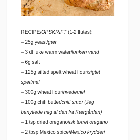
RECIPE/
OPSKRIFT
(1-2 flutes):
– 25g yeast/
gær
– 3 dl luke warm water/
lunken vand
– 6g salt
– 125g sifted spelt wheat flour/
sigtet
speltmel
– 300g wheat flour/
hvedemel
– 100g chili butter/
chili smør (Jeg
benyttede mig af den fra Kærgården)
– 1 tsp dried oregano/
tsk tørret oregano
– 2 tbsp Mexico spice/
Mexico krydderi